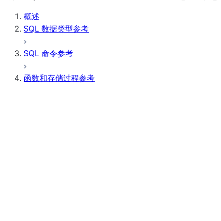
概述
SQL 数据类型参考
SQL 命令参考
函数和存储过程参考
函数摘要
所有函数（按字母顺序排序）
汇总
AI Functions
按位表达式
标量函数
条件表达式
聚合函数
AI_CLASSIFY
AI_COMPLETE