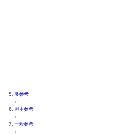
字符串和二进制
系统
表
向量
Window
存储过程
类参考
脚本参考
一般参考