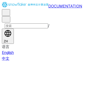
DOCUMENTATION
/
ZH
语言
English
中文