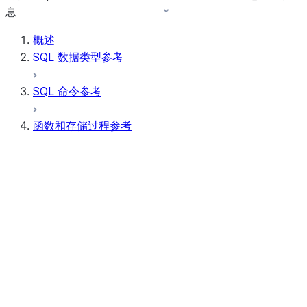
息
概述
SQL 数据类型参考
SQL 命令参考
函数和存储过程参考
函数摘要
所有函数（按字母顺序排序）
汇总
AI Functions
按位表达式
标量函数
条件表达式
聚合函数
AI_CLASSIFY