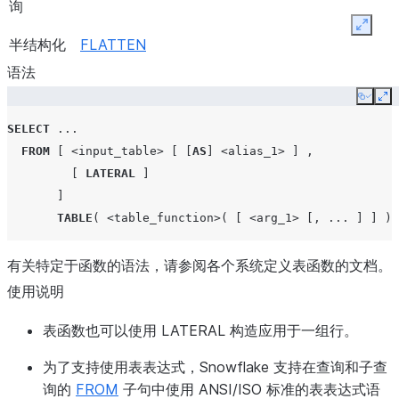
询
Expan
半结构化
FLATTEN
查询
语法
Copy
Ex
查询结果
RESULT_SCAN
SELECT
...
FROM
[
<input_table>
[
[
AS
]
<alias_1>
]
,
[
LATERAL
]
查询配置
GET_QUERY_OPERATOR_STATS
]
文件
TABLE
(
<table_function>
(
[
<arg_1>
[,
...
]
]
)
历史和使
有关特定于函数的语法，请参阅各个系统定义表函数的文档。
用信息
使用说明
表函数也可以使用 LATERAL 构造应用于一组行。
为了支持使用表表达式，Snowflake 支持在查询和子查
询的
FROM
子句中使用 ANSI/ISO 标准的表表达式语