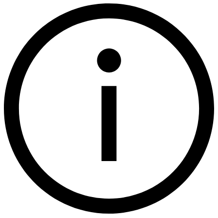
Policies
列级和行
POLICY_REFERENCES
级安全性
Object
TAG_REFERENCES
Tagging
TAG_REFERENCES_ALL_COLUMNS
TAG_REFERENCES_WITH_LINEAGE
账户复制
REPLICATION_GROUP_DANGLING_REFERENC