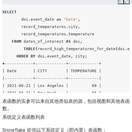
Copy
Ex
    $$;
SELECT
doi
.
event_date
as
"Date"
,
record_temperatures
.
city
,
record_temperatures
.
temperature
FROM
dates_of_interest
AS
doi
,
TABLE
(
record_high_temperatures_for_date
(
doi
.
ev
ORDER
BY
doi
.
event_date
,
city
;
+
------------+-------------+-------------+
| Date       | CITY        | TEMPERATURE |
|------------+-------------+-------------|
| 2021-06-21 | Los Angeles |          69 |
| 2021-06-21 | New York    |          65 |
| 2022-06-21 | Los Angeles |          69 |
表函数的实参可以来自其他类似表的源，包括视图和其他表函
| 2022-06-21 | New York    |          65 |
数。
+
------------+-------------+-------------+
系统定义表函数列表
Snowflake 提供以下系统定义（即内置）表函数：