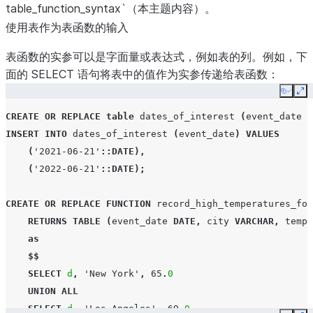
table_function_syntax`（本主题内容）。
使用表作为表函数的输入
表函数的实参可以是字面量或表达式，例如表的列。例如，下
面的 SELECT 语句将表中的值作为实参传递给表函数：
Copy
Ex
CREATE
OR
REPLACE
table
dates_of_interest
(
event_date
D
INSERT
INTO
dates_of_interest
(
event_date
)
VALUES
(
'2021-06-21'
::DATE
),
(
'2022-06-21'
::DATE
);
CREATE
OR
REPLACE
FUNCTION
record_high_temperatures_for
RETURNS
TABLE
(
event_date
DATE
,
city
VARCHAR
,
tempe
as
$$
SELECT
d
,
'New York'
,
65
.
0
UNION
ALL
SELECT
d
,
'Los Angeles'
,
69
.
0