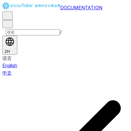
DOCUMENTATION
/
ZH
语言
English
中文