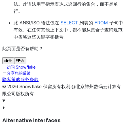
法。此语法用于指示表达式返回行的集合，而不是单
用户登录
行。
LOGIN_HISTORY、LOGIN_HISTORY_BY_USER
查询
此 ANSI/ISO 语法仅在
SELECT
列表的
FROM
子句中
QUERY_HISTORY、QUERY_HISTORY_BY_*
有效。在任何其他上下文中，都不能从集合子查询规范
中省略这些关键字和括号。
QUERY_ACCELERATION_HISTORY
此页面是否有帮助？
仓库和存
是
否
DATABASE_STORAGE_USAGE_HISTORY
储使用情
访问 Snowflake
分享您的反馈
况
隐私策略
服务条款
WAREHOUSE_LOAD_HISTORY
©
2026
Snowflake
保留所有权利
.
@北京神州数码云计算有
限公司版权所有.
WAREHOUSE_METERING_HISTORY
STAGE_STORAGE_USAGE_HISTORY
Storage
Alternative interfaces
STORAGE_LIFECYCLE_POLICY_HISTORY
Lifecycle