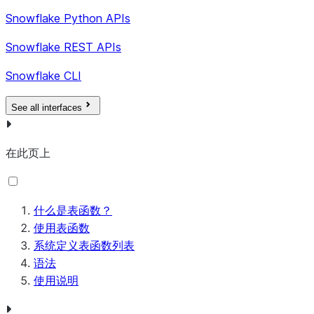
REPLICATION_GROUP_REFRESH_HISTORY、
Snowflake Python APIs
REPLICATION_GROUP_REFRESH_HISTORY_A
Snowflake REST APIs
REPLICATION_GROUP_REFRESH_PROGRESS
REPLICATION_GROUP_REFRESH_PROGRESS
Snowflake CLI
REPLICATION_GROUP_REFRESH_PROGRESS_
See all interfaces
REPLICATION_GROUP_USAGE_HISTORY
警报
ALERT_HISTORY
在此页上
SERVERLESS_ALERT_HISTORY
什么是表函数？
使用表函数
绑定变量
BIND_VALUES
系统定义表函数列表
语法
数据库复
使用说明
DATABASE_REFRESH_HISTORY
制