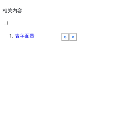
DATABASE_REFRESH_PROGRESS、
相关内容
DATABASE_REFRESH_PROGRESS_BY_JOB
DATABASE_REPLICATION_USAGE_HISTORY
表字面量
数据加载
See more
See more
See more
See more
Show less
Show less
Show less
Show less
COPY_HISTORY
和传输
DATA_TRANSFER_HISTORY
PIPE_USAGE_HISTORY
STAGE_DIRECTORY_FILE_REGISTRATION_HI
VALIDATE_PIPE_LOAD
数据群集
AUTOMATIC_CLUSTERING_HISTORY
（在表
内）
dbt
DBT_PROJECT_EXECUTION_HISTORY