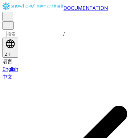
DOCUMENTATION
/
ZH
语言
English
中文