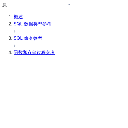
息
概述
SQL 数据类型参考
SQL 命令参考
函数和存储过程参考
函数摘要
所有函数（按字母顺序排序）
汇总
AI Functions
按位表达式
标量函数
条件表达式
聚合函数
AI_CLASSIFY