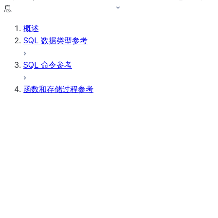
息
概述
SQL 数据类型参考
SQL 命令参考
函数和存储过程参考
函数摘要
所有函数（按字母顺序排序）
汇总
AI Functions
标量函数
AI_CLASSIFY