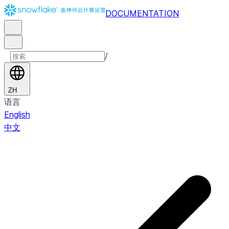
DOCUMENTATION
/
ZH
语言
English
中文