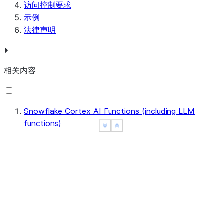
访问控制要求
示例
法律声明
相关内容
Snowflake Cortex AI Functions (including LLM
functions)
See more
See more
Show less
Show less