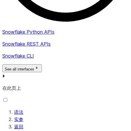
Snowflake Python APIs
Snowflake REST APIs
Snowflake CLI
See all interfaces
在此页上
语法
实参
返回