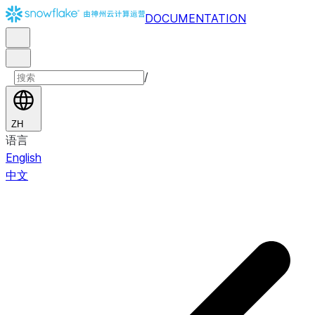
DOCUMENTATION
/
ZH
语言
English
中文