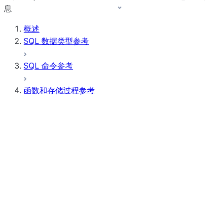
息
概述
SQL 数据类型参考
SQL 命令参考
函数和存储过程参考
函数摘要
所有函数（按字母顺序排序）
汇总
AI Functions
按位表达式
标量函数
条件表达式
聚合函数
AI_CLASSIFY