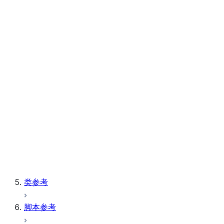
Snowpark Container Services
(SNOWFLAKE.CORTEX)
TRANSLATE
字符串和二进制
(SNOWFLAKE.CORTEX)
系统
表
向量
Window
存储过程
类参考
脚本参考