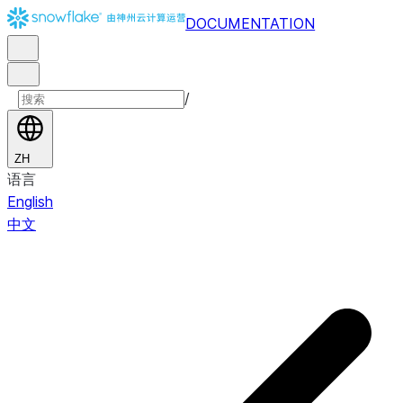
DOCUMENTATION
/
ZH
语言
English
中文