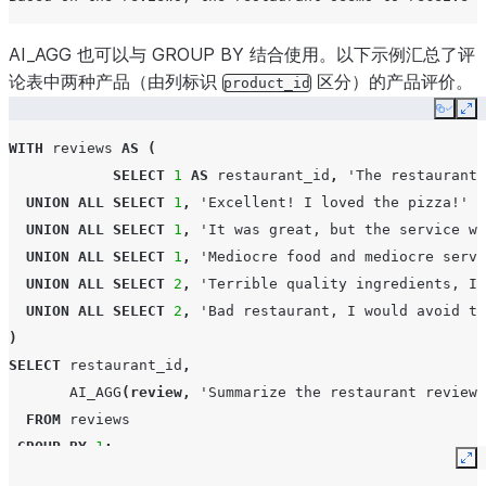
AI_AGG 也可以与 GROUP BY 结合使用。以下示例汇总了评
论表中两种产品（由列标识
区分）的产品评价。
product_id
Copy
Ex
WITH
reviews
AS
(
SELECT
1
AS
restaurant_id
,
'The restaurant 
UNION
ALL
SELECT
1
,
'Excellent! I loved the pizza!'
UNION
ALL
SELECT
1
,
'It was great, but the service wa
UNION
ALL
SELECT
1
,
'Mediocre food and mediocre servi
UNION
ALL
SELECT
2
,
'Terrible quality ingredients, I 
UNION
ALL
SELECT
2
,
'Bad restaurant, I would avoid th
)
SELECT
restaurant_id
,
AI_AGG
(
review
,
'Summarize the restaurant reviews
FROM
reviews
GROUP
BY
1
;
Ex