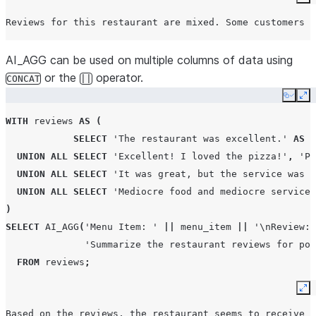
Ex
Reviews for this restaurant are mixed. Some customers h
AI_AGG can be used on multiple columns of data using
or the
operator.
CONCAT
||
Copy
Ex
WITH
reviews
AS
(
SELECT
'The restaurant was excellent.'
AS
r
UNION
ALL
SELECT
'Excellent! I loved the pizza!'
,
'Pi
UNION
ALL
SELECT
'It was great, but the service was m
UNION
ALL
SELECT
'Mediocre food and mediocre service'
)
SELECT
AI_AGG
(
'Menu Item: '
||
menu_item
||
'\nReview: 
'Summarize the restaurant reviews for pot
FROM
reviews
;
Ex
Based on the reviews, the restaurant seems to receive h