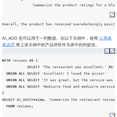
'Summarize the product ratings for a blog
Ex
Overall, the product has received overwhelmingly positi
AI_AGG 也可以用于一列数据。在以下示例中，使用
公用表
表达式
将上述示例中的产品评价作为表中的列提供。
Copy
Ex
WITH
reviews
AS
(
SELECT
'The restaurant was excellent.'
AS
r
UNION
ALL
SELECT
'Excellent! I loved the pizza!'
UNION
ALL
SELECT
'It was great, but the service was m
UNION
ALL
SELECT
'Mediocre food and mediocre service'
)
SELECT
AI_AGG
(
review
,
'Summarize the restaurant reviews
FROM
reviews
;