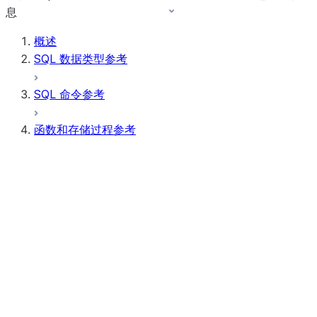
息
概述
SQL 数据类型参考
SQL 命令参考
函数和存储过程参考
函数摘要
所有函数（按字母顺序排序）
汇总
AI Functions
标量函数
聚合函数
AI_CLASSIFY