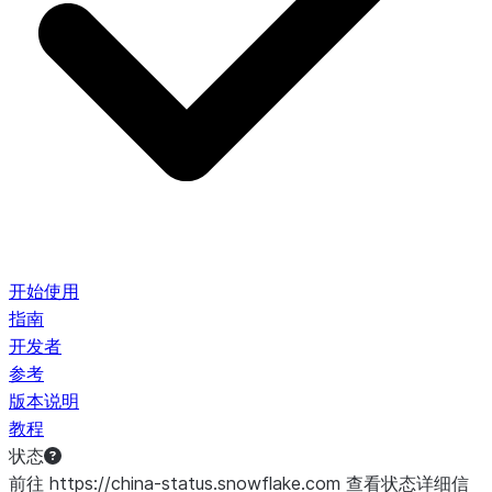
开始使用
指南
开发者
参考
版本说明
教程
状态
前往 https://china-status.snowflake.com 查看状态详细信