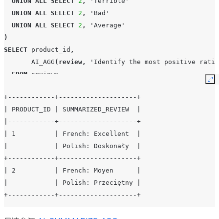
UNION
ALL
SELECT
2
,
'Terrible'
UNION
ALL
SELECT
2
,
'Bad'
UNION
ALL
SELECT
2
,
'Average'
)
SELECT
product_id
,
AI_AGG
(
review
,
'Identify the most positive ratin
FROM
reviews
Ex
GROUP
BY
1
;
+------------+--------------------+
| PRODUCT_ID | SUMMARIZED_REVIEW  |
|------------+--------------------+
| 1          | French: Excellent  |
|            | Polish: Doskonały  |
+------------+--------------------+
| 2          | French: Moyen      |
|            | Polish: Przeciętny |
+------------+--------------------+