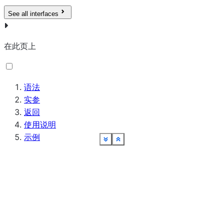
See all interfaces
在此页上
语法
实参
返回
使用说明
示例
See more
See more
See more
See more
See more
See more
See more
See more
See more
See more
See more
Show less
Show less
Show less
Show less
Show less
Show less
Show less
Show less
Show less
Show less
Show less