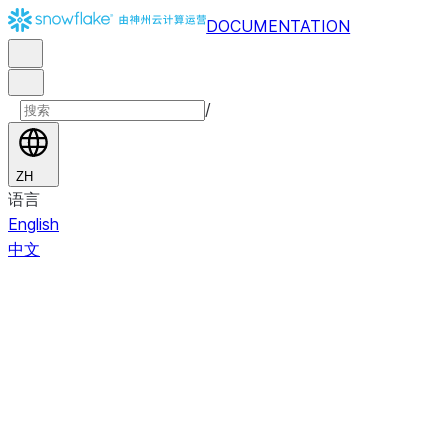
DOCUMENTATION
/
ZH
语言
English
中文