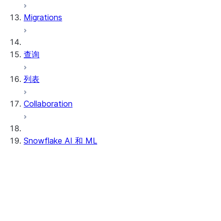
Migrations
动态表
Apache Iceberg™ 表
Streams and tasks
Snowflake Open Catalog
查询
Row timestamps
列表
DCM Projects
Collaboration
dbt Projects on Snowflake
数据卸载
Snowflake AI 和 ML
跨区域推理
Opt out of AI features
Cortex AI Guardrails
Snowflake Intelligence