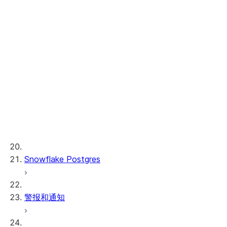
Cortex Knowledge Extensions
Cortex REST API
AI 可观察性
ML 函数
Provisioned Throughput
ML 开发和 ML Ops
Snowflake Postgres
警报和通知