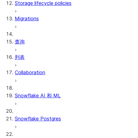
Storage lifecycle policies
Apache Iceberg™
数据加载
Migrations
动态表
Apache Iceberg™ 表
Streams and tasks
Snowflake Open Catalog
查询
Row timestamps
列表
DCM Projects
Collaboration
dbt Projects on Snowflake
数据卸载
Snowflake AI 和 ML
Snowflake Postgres