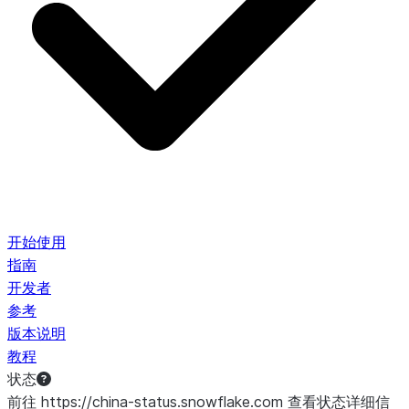
开始使用
指南
开发者
参考
版本说明
教程
状态
前往 https://china-status.snowflake.com 查看状态详细信