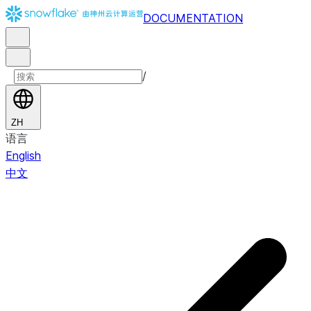
DOCUMENTATION
/
ZH
语言
English
中文