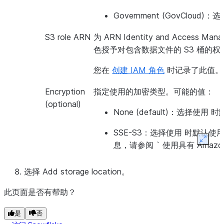
Government (GovCloud)
：选
S3 role ARN
为 ARN Identity and Access
色授予对包含数据文件的 S3 桶的权
您在
创建 IAM 角色
时记录了此值。
Encryption
指定使用的加密类型。可能的值：
(optional)
None (default)
：选择使用 时
SSE-S3
：选择使用 时默认使
Expan
息，请参阅 ` 使用具有 Amazo
<https://docs.aws.amazon.co
(https://docs.aws.amazon.co
选择
Add storage location
。
SSE-KMS (enter key)
：选择使
此页面是否有帮助？
密。有关更多信息，请参阅 ` 使用 A
是
否
<https://docs.aws.amazon.c