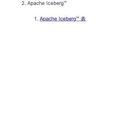
Apache Iceberg™
Apache Iceberg™ 表
存储
Metadata And Retention
事务
数据类型
Apache Iceberg™ V3 support
(Preview)
教程
教程：创建第一个 Apache
Iceberg™ 表
Tutorial: Set Up Bidirectional
Access to Unity Catalog
Work With Apache Iceberg™
Tables