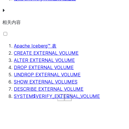
相关内容
Apache Iceberg™ 表
CREATE EXTERNAL VOLUME
ALTER EXTERNAL VOLUME
DROP EXTERNAL VOLUME
UNDROP EXTERNAL VOLUME
SHOW EXTERNAL VOLUMES
DESCRIBE EXTERNAL VOLUME
SYSTEM$VERIFY_EXTERNAL_VOLUME
See more
See more
See more
Show less
Show less
Show less