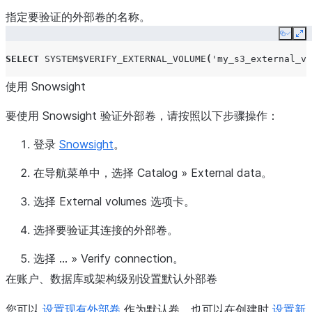
指定要验证的外部卷的名称。
Copy
Ex
SELECT
SYSTEM$VERIFY_EXTERNAL_VOLUME
(
'my_s3_external_vo
使用 Snowsight
要使用 Snowsight 验证外部卷，请按照以下步骤操作：
登录
Snowsight
。
在导航菜单中，选择
Catalog
»
External data
。
选择
External volumes
选项卡。
选择要验证其连接的外部卷。
选择
...
»
Verify connection
。
在账户、数据库或架构级别设置默认外部卷
您可以
设置现有外部卷
作为默认卷，也可以在创建时
设置新