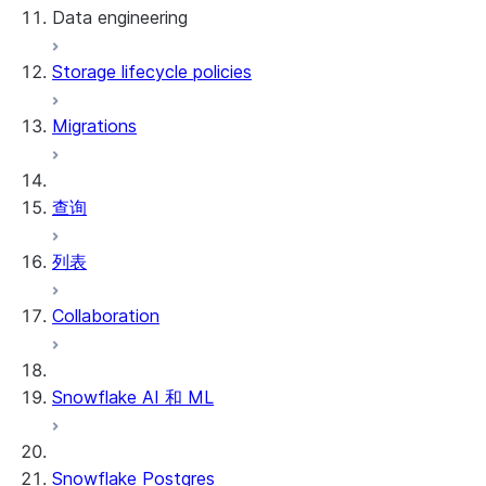
Data engineering
Storage lifecycle policies
数据加载
Migrations
动态表
Streams and tasks
查询
Row timestamps
列表
DCM Projects
Collaboration
dbt Projects on Snowflake
数据卸载
Snowflake AI 和 ML
Snowflake Postgres