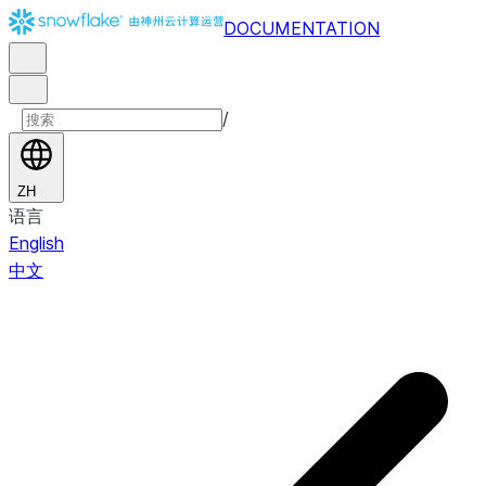
DOCUMENTATION
/
ZH
语言
English
中文