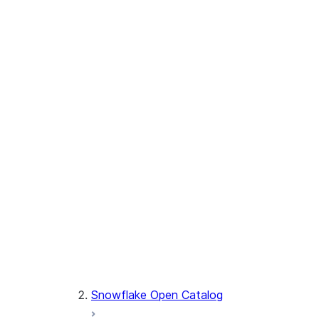
Drop an external
volume
Configure A Catalog
Integration
自动刷新
创建表
加载数据
管理表
转换表
Use an external query engine
Snowflake Open Catalog
Snowflake 目录 SDK
Snowflake Open Catalog