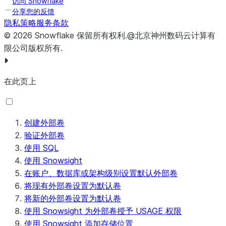
访问 Snowflake
(https://docs.aws.amazon.c
分享您的反馈
隐私策略
服务条款
Connectivity
指定是否使用出站专用连接来加强安
©
2026
Snowflake
保留所有权利
.
@北京神州数码云计算有
储卷的专用连接
。可能的值：
限公司版权所有.
Public (default)
：选择使用 
Private (AWS PrivateLink)
：
在此页上
Storage
指定其他存储位置的基本 URL。
base URL
创建外部卷
验证外部卷
使用 SQL
使用 Snowsight
在账户、数据库或架构级别设置默认外部卷
将现有外部卷设置为默认卷
将新的外部卷设置为默认卷
使用 Snowsight 为外部卷授予 USAGE 权限
使用 Snowsight 添加存储位置