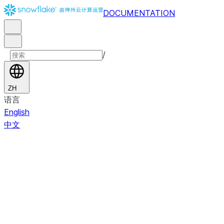
DOCUMENTATION
/
ZH
语言
English
中文