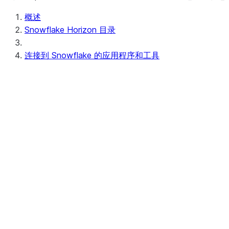
概述
Snowflake Horizon 目录
连接到 Snowflake 的应用程序和工具
User interface
Snowsight
探索 Snowsight
处理 Snowsight 用户界面
Workspaces
Legacy Snowflake Notebooks
Experience Snowflak
Limitations with Le