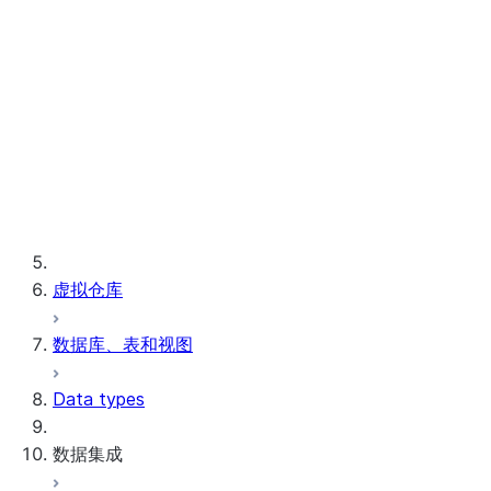
配置客户端、驱动程序、库和应用程序以连接到 S
Snowflake 客户端连接故障排除
有关客户端的其他信息
第三方软件
查看查询中使用的客户端版本
生态系统
查询文本大小的限制
支持预编译的 SQL 语句
虚拟仓库
数据库、表和视图
Data types
数据集成