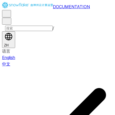
DOCUMENTATION
/
ZH
语言
English
中文