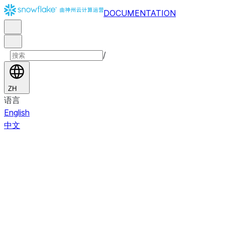
DOCUMENTATION
/
ZH
语言
English
中文