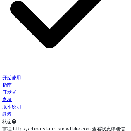
开始使用
指南
开发者
参考
版本说明
教程
状态
前往 https://china-status.snowflake.com 查看状态详细信