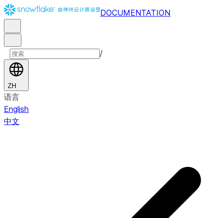
DOCUMENTATION
/
ZH
语言
English
中文