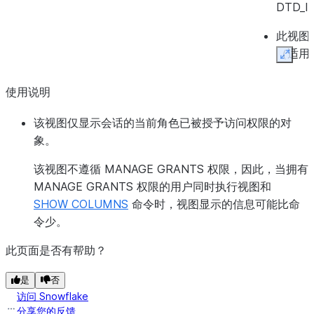
DTD_I
此视图中
（适用
Expan
FIELD
使用说明
DTD_
类型）
该视图仅显示会话的当前角色已被授予访问权限的对
象。
DATA_TYPE
VARCHAR
元素的数据
该视图不遵循 MANAGE GRANTS 权限，因此，当拥有
CHARACTER_MAXIMUM_LENGTH
NUMBER
字符串元素
MANAGE GRANTS 权限的用户同时执行视图和
位）。
SHOW COLUMNS
命令时，视图显示的信息可能比命
令少。
CHARACTER_OCTET_LENGTH
NUMBER
字符串元素
位）。
此页面是否有帮助？
NUMERIC_PRECISION
NUMBER
数值元素的
是
否
访问 Snowflake
NUMERIC_PRECISION_RADIX
NUMBER
数值元素的
分享您的反馈