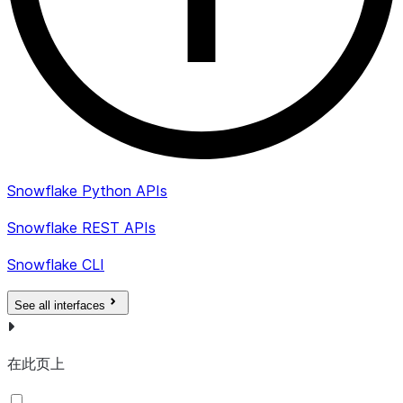
UDT_CATALOG
VARCHAR
不适用于 Sno
UDT_SCHEMA
VARCHAR
不适用于 Sno
UDT_NAME
VARCHAR
不适用于 Sno
SCOPE_CATALOG
VARCHAR
不适用于 Sno
SCOPE_SCHEMA
VARCHAR
不适用于 Sno
Snowflake Python APIs
SCOPE_NAME
VARCHAR
不适用于 Sno
Snowflake REST APIs
MAXIMUM_CARDINALITY
NUMBER
最大基数。目
Snowflake CLI
DTD_IDENTIFIER
VARCHAR
嵌套类型标
See all interfaces
此视图
COLLE
列。
在此页上
FIELD