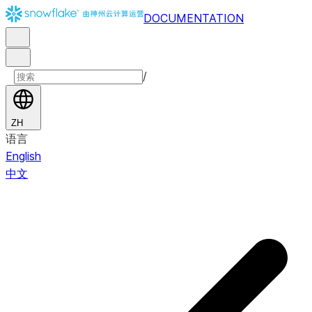
DOCUMENTATION
/
ZH
语言
English
中文