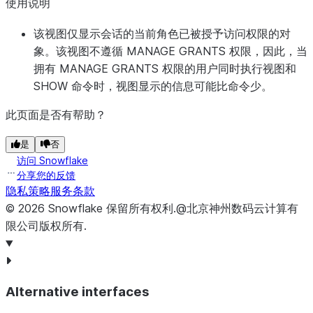
使用说明
该视图仅显示会话的当前角色已被授予访问权限的对
象。该视图不遵循 MANAGE GRANTS 权限，因此，当
拥有 MANAGE GRANTS 权限的用户同时执行视图和
CREATED_ON
TIMESTAMP_L
SHOW 命令时，视图显示的信息可能比命令少。
此页面是否有帮助？
ACCOUNT_NAME
VARCHAR
是
否
访问 Snowflake
NAME
VARCHAR
分享您的反馈
隐私策略
服务条款
©
2026
Snowflake
保留所有权利
.
@北京神州数码云计算有
限公司版权所有.
TYPE
VARCHAR
Alternative interfaces