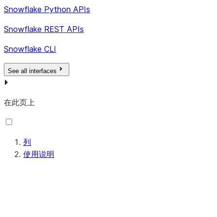
Snowflake Python APIs
Snowflake REST APIs
Snowflake CLI
See all interfaces
在此页上
列
ALLOWED_ACCOUNTS
VARCHAR
使用说明
ORGANIZATION_NAME
VARCHAR