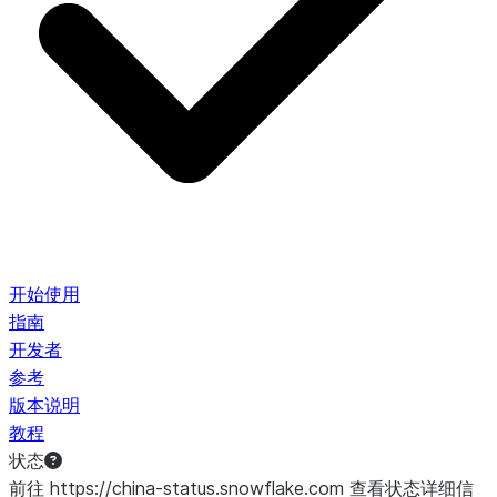
开始使用
指南
开发者
参考
版本说明
教程
状态
前往 https://china-status.snowflake.com 查看状态详细信