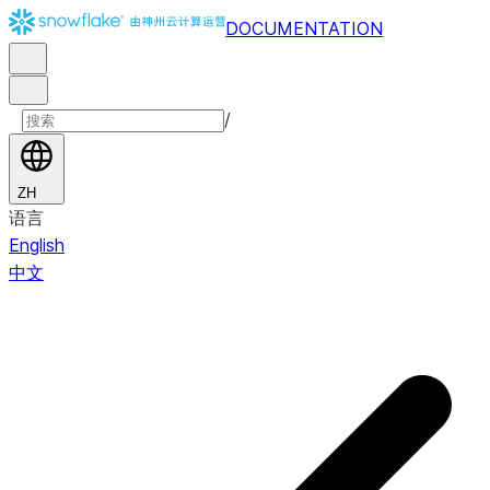
DOCUMENTATION
/
ZH
语言
English
中文