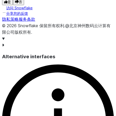
是
否
的 Python 版
访问 Snowflake
本。
分享您的反馈
隐私策略
服务条款
LANGUAGE
TEXT
用于实现模型
©
2026
Snowflake
保留所有权利
.
@北京神州数码云计算有
版本的语言。
限公司版权所有.
DEPENDENCIES
TEXT
模型版本的依
赖关系。
Alternative interfaces
METADATA
TEXT
模型版本的元
数据。
USERDATA
TEXT
模型版本的用
户数据。