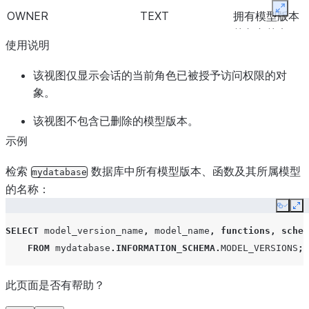
Expan
OWNER
TEXT
拥有模型版本
的角色的名
使用说明
称。
该视图仅显示会话的当前角色已被授予访问权限的对
CREATED
TIMESTAMP_LTZ
模型版本的创
象。
建日期和时
间。
该视图不包含已删除的模型版本。
示例
LAST_ALTERED
TIMESTAMP_LTZ
模型版本的上
次更新日期和
检索
数据库中所有模型版本、函数及其所属模型
mydatabase
时间。
的名称：
FUNCTIONS
TEXT
模型版本中的
Copy
Ex
函数。
SELECT
model_version_name
,
model_name
,
functions
,
schem
FROM
mydatabase
.
INFORMATION_SCHEMA
.
MODEL_VERSIONS
;
MODEL_TYPE
TEXT
模型版本所属
的模型类型。
此页面是否有帮助？
PYTHON_VERSION
TEXT
模型版本所需