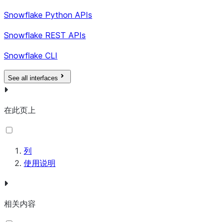
Snowflake Python APIs
Snowflake REST APIs
Snowflake CLI
See all interfaces
在此页上
列
使用说明
相关内容