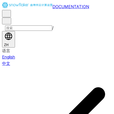
DOCUMENTATION
/
ZH
语言
English
中文