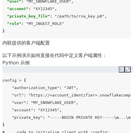
"user"
:
"MY_SNOWFLAKE_USER"
,
"account"
:
"XY12345"
,
"private_key_file"
:
"/path/to/rsa_key.p8"
,
"role"
:
"MY_INGEST_ROLE"
}
内联提供的客户端配置
以下示例演示如何直接在代码中定义客户端属性：
Python 示例
Copy
Ex
config
=
{
"authorization_type"
:
"JWT"
,
"url"
:
"https://<account_identifier>.snowflakecompu
"user"
:
"MY_SNOWFLAKE_USER"
,
"account"
:
"XY12345"
,
"private_key"
:
"-----BEGIN PRIVATE KEY-----
\n
...
\n
-
}
# ... code to initialize client with 'config'