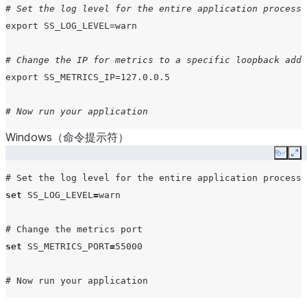
# Set the log level for the entire application process 
export
SS_LOG_LEVEL
=
warn

# Change the IP for metrics to a specific loopback addr
export
SS_METRICS_IP
=
127
.0.0.5

# Now run your application
Windows（命令提示符）
Copy
Ex
set
SS_LOG_LEVEL
=
warn

set
SS_METRICS_PORT
=
55000
