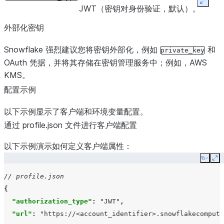
Expan
JWT（密钥对身份验证，默认）。
外部化密钥
Snowflake 强烈建议您将密钥外部化，例如
和
private_key
OAuth 凭据，并将其存储在密钥管理服务中；例如，AWS
KMS。
配置示例
以下示例显示了客户端和环境变量配置。
通过 profile.json 文件进行客户端配置
以下示例演示如何定义客户端属性：
Copy
Ex
// profile.json
{
"authorization_type"
:
"JWT"
,
"url"
:
"https://<account_identifier>.snowflakecomputi