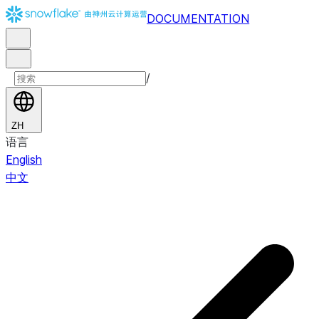
DOCUMENTATION
/
ZH
语言
English
中文