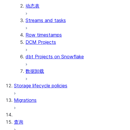
动态表
Streams and tasks
Row timestamps
DCM Projects
dbt Projects on Snowflake
数据卸载
Storage lifecycle policies
Migrations
查询