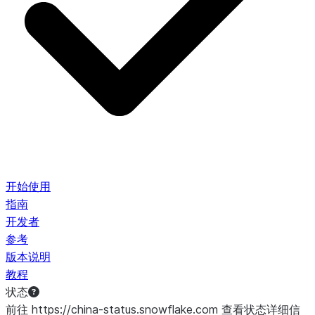
开始使用
指南
开发者
参考
版本说明
教程
状态
前往 https://china-status.snowflake.com 查看状态详细信