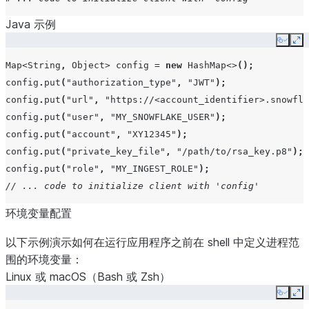
Java 示例
Copy
Ex
Map
<
String
,
Object
>
config
=
new
HashMap
<>
();
config
.
put
(
"authorization_type"
,
"JWT"
);
config
.
put
(
"url"
,
"https://<account_identifier>.snowfla
config
.
put
(
"user"
,
"MY_SNOWFLAKE_USER"
);
config
.
put
(
"account"
,
"XY12345"
);
config
.
put
(
"private_key_file"
,
"/path/to/rsa_key.p8"
);
config
.
put
(
"role"
,
"MY_INGEST_ROLE"
);
// ... code to initialize client with 'config'
环境变量配置
以下示例演示如何在运行应用程序之前在 shell 中定义进程范
围的环境变量：
Linux 或 macOS（Bash 或 Zsh）
Copy
Ex