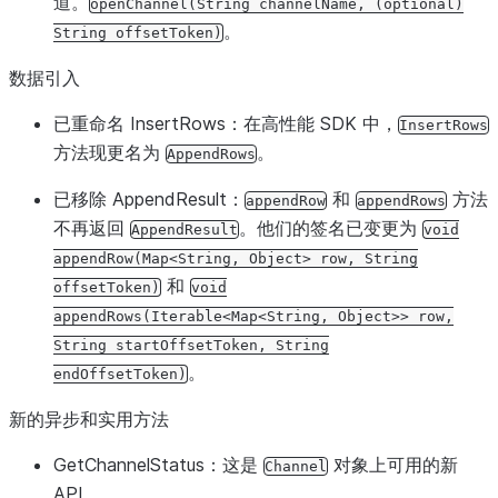
道。
openChannel(String
channelName,
(optional)
。
String
offsetToken)
数据引入
已重命名 InsertRows
：在高性能 SDK 中，
InsertRows
方法现更名为
。
AppendRows
已移除 AppendResult
：
和
方法
appendRow
appendRows
不再返回
。他们的签名已变更为
AppendResult
void
appendRow(Map<String,
Object>
row,
String
和
offsetToken)
void
appendRows(Iterable<Map<String,
Object>>
row,
String
startOffsetToken,
String
。
endOffsetToken)
新的异步和实用方法
GetChannelStatus
：这是
对象上可用的新
Channel
API。