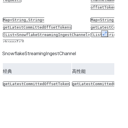
offsetToken)
Map<String,String>
Map<String,
Stri
getLatestCommittedOffsetTokens
getLatestCommitt
(List<SnowflakeStreamingIngestChannel>
(List<String>
ch
Expand
channels)
SnowflakeStreamingIngestChannel
不适用
ChannelStatusBat
经典
高性能
getChannelStatus
channelNames)
getLatestCommittedOffsetToken
getLatestCommittedOffset
Void
dropChannel(DropChannelRequest
Void
dropChannel
request)
channelName)
不适用
Void
setRefreshToken(String
refreshToken)