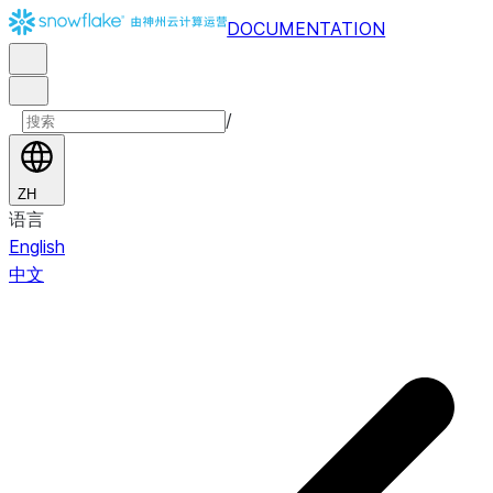
DOCUMENTATION
/
ZH
语言
English
中文