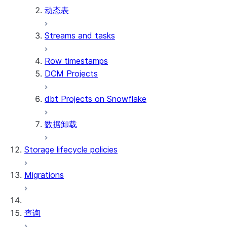
动态表
Streams and tasks
Row timestamps
DCM Projects
dbt Projects on Snowflake
数据卸载
Storage lifecycle policies
Migrations
查询