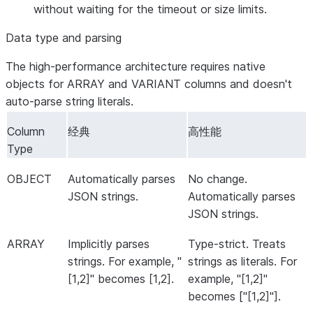
without waiting for the timeout or size limits.
Data type and parsing
The high-performance architecture requires native
objects for ARRAY and VARIANT columns and doesn't
auto-parse string literals.
Column
经典
高性能
Type
OBJECT
Automatically parses
No change.
JSON strings.
Automatically parses
JSON strings.
ARRAY
Implicitly parses
Type-strict. Treats
strings. For example, "
strings as literals. For
[1,2]" becomes [1,2].
example, "[1,2]"
becomes ["[1,2]"].