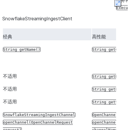
任务将
Expan
Execu
SnowflakeStreamingIngestClient
经典
高性能
String
getName()
String
getClient
不适用
String
getDBName
不适用
String
getPipeNa
不适用
String
getSchema
SnowflakeStreamingIngestChannel
OpenChannelResul
openChannel(OpenChannelRequest
openChannel(Stri
request)
channelName,
(op