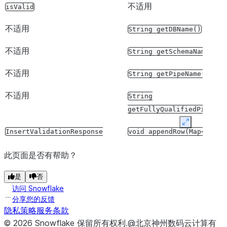
不适用
isValid
不适用
CompletableFutur
close(boolean
wa
不适用
String
getDBName()
Duration
timeout
不适用
String
getSchemaName()
不适用
String
getPipeName()
不适用
String
getFullyQualifiedPipeNam
Expand
InsertValidationResponse
void
appendRow(Map<Strin
insertRow(Map<String,
Object>
Object>
row,
@Nullable
S
此页面是否有帮助？
row,
String
offsetToken)
offsetToken)
是
否
访问 Snowflake
InsertValidationResponse
void
分享您的反馈
不适用
CompletableFutur
insertRow(Iterable<Map<String,
appendRows(Iterable<Map<
隐私策略
服务条款
waitForFlush((op
Object>>
row,
@Nullable
String
Object>>
row,
String
©
2026
Snowflake
保留所有权利
.
@北京神州数码云计算有