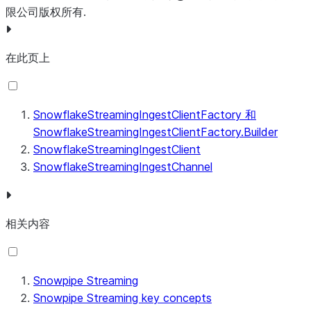
Duration
timeout
startOffsetToken,
@Nullable
startOffsetToken,
String
限公司版权所有.
String
endOffsetToken)
endOffsetToken)
不适用
InsertValidationResponse
在此页上
不适用
void
initiateFlu
insertRow(Iterable<Map<String,
Object>>
row,
String
offsetToken)
SnowflakeStreamingIngestClientFactory 和
SnowflakeStreamingIngestClientFactory.Builder
不适用
String
getTableName()
SnowflakeStreamingIngestClient
SnowflakeStreamingIngestChannel
不适用
String
getFullyQualifiedTableName()
不适用
String
getPipeName()
相关内容
不适用
String
getFullyQualifiedPipeNam
Snowpipe Streaming
Snowpipe Streaming key concepts
String
getName()
String
getChannelName()