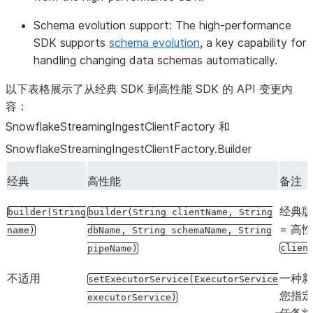
Schema evolution support
: The high-performance
SDK supports
schema evolution
, a key capability for
handling changing data schemas automatically.
以下表格展示了从经典 SDK 到高性能 SDK 的 API 变更内
容：
SnowflakeStreamingIngestClientFactory 和
SnowflakeStreamingIngestClientFactory.Builder
经典
高性能
备注
经典
builder(String
builder(String
clientName,
String
= 高
name)
dbName,
String
schemaName,
String
clien
pipeName)
不适用
一种新
setExecutorService(ExecutorService
您指定
executorService)