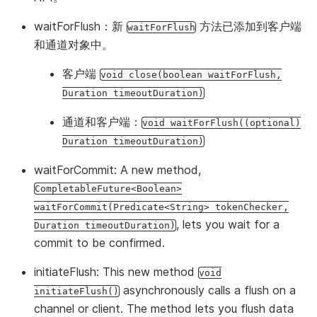
waitForFlush
：新
方法已添加到客户端
waitForFlush
和通道对象中。
客户端
void
close(boolean
waitForFlush,
Duration
timeoutDuration)
通道和客户端：
void
waitForFlush((optional)
Duration
timeoutDuration)
waitForCommit
: A new method,
CompletableFuture<Boolean>
waitForCommit(Predicate<String>
tokenChecker,
, lets you wait for a
Duration
timeoutDuration)
commit to be confirmed.
initiateFlush
: This new method
void
asynchronously calls a flush on a
initiateFlush()
channel or client. The method lets you flush data