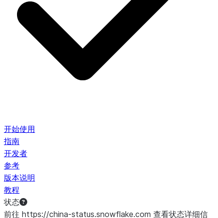
开始使用
指南
开发者
参考
版本说明
教程
状态
前往 https://china-status.snowflake.com 查看状态详细信