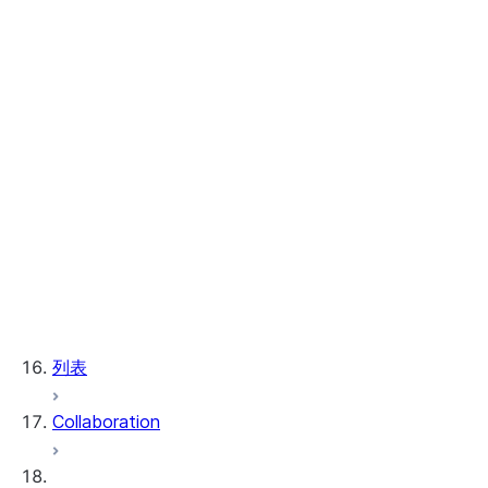
序列
持久化查询结果
非重复计数
相似性估算
频率估算
估算百分位值
使用 Query History 监控查询活动
Using query insights to improve
performance
查询哈希
Top-K 修剪
取消语句
列表
Collaboration