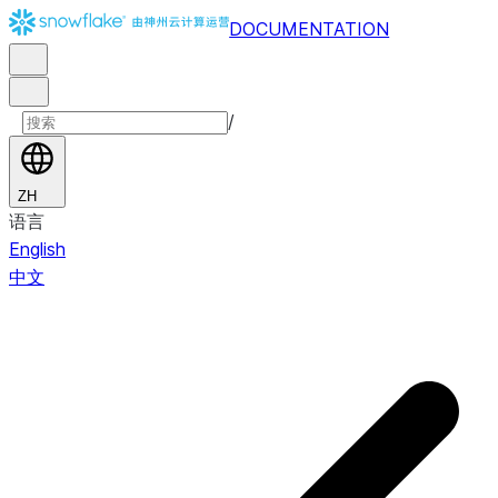
DOCUMENTATION
/
ZH
语言
English
中文