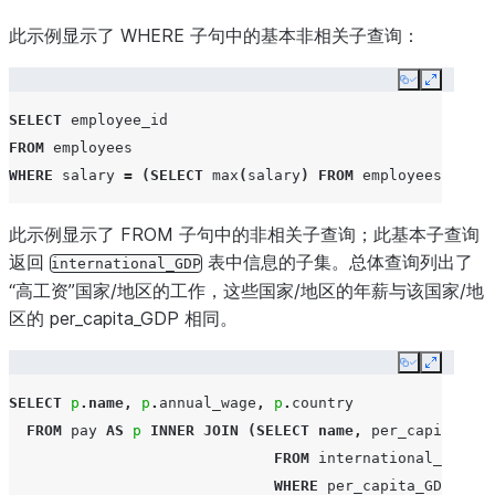
此示例显示了 WHERE 子句中的基本非相关子查询：
Copy
Expand
SELECT
employee_id
FROM
employees
WHERE
salary
=
(
SELECT
max
(
salary
)
FROM
employees
);
此示例显示了 FROM 子句中的非相关子查询；此基本子查询
返回
表中信息的子集。总体查询列出了
international_GDP
“高工资”国家/地区的工作，这些国家/地区的年薪与该国家/地
区的 per_capita_GDP 相同。
Copy
Expand
SELECT
p
.
name
,
p
.
annual_wage
,
p
.
country
FROM
pay
AS
p
INNER
JOIN
(
SELECT
name
,
per_capita_GDP
FROM
international_GDP
WHERE
per_capita_GDP
>=
1