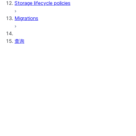
Storage lifecycle policies
Apache Iceberg™
数据加载
Migrations
动态表
Apache Iceberg™ 表
Streams and tasks
Snowflake Open Catalog
查询
Row timestamps
DCM Projects
联接
dbt Projects on Snowflake
子查询
查询分层数据
数据卸载
公用表表达式 (CTE)
查询半结构化数据
使用全文搜索
运行时构造 SQL
分析时间序列数据
使用窗口函数分析数据
匹配识别