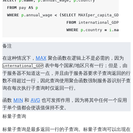
SELECT
p
.
name
,
p
.
annual_wage
,
p
.
country
FROM
pay
AS
p
WHERE
p
.
annual_wage
<
(
SELECT
MAX
(
per_capita_GDP
)
FROM
international_GDP
i
WHERE
p
.
country
=
i
.
name
);
备注
在这种情况下，
MAX
聚合函数在逻辑上不是必需的，因为
表中每个国家/地区只有一行；但是，由
international_GDP
于服务器不知道这一点，并且由于服务器要求子查询返回的行
数不得超过一行，因此查询使用聚合函数强制服务器识别子查
询在每次执行子查询时仅返回一行。
函数
MIN
和
AVG
也可发挥作用，因为将其中任何一个应用
于单个值都会使该值保持不变。
标量子查询
标量子查询是最多返回一行的子查询。标量子查询可以出现在