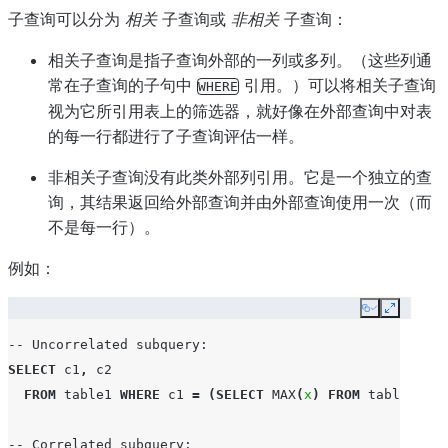
子查询可以分为
相关
子查询或
非相关
子查询：
相关子查询是指子查询外部的一列或多列。（这些列通
常在子查询的子句中
引用。）可以将相关子查询
WHERE
视为它所引用表上的筛选器，就好像在外部查询中对表
的每一行都进行了子查询评估一样。
非相关子查询没有此类外部列引用。它是一个独立的查
询，其结果返回给外部查询并由外部查询使用一次（而
不是每一行）。
例如：
Copy
Expand
-- Uncorrelated subquery:
SELECT
c1
,
c2
FROM
table1
WHERE
c1
=
(
SELECT
MAX
(
x
)
FROM
table2
);
-- Correlated subquery: