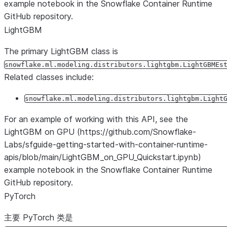
example notebook in the Snowflake Container Runtime
GitHub repository.
LightGBM
The primary LightGBM class is
snowflake.ml.modeling.distributors.lightgbm.LightGBMEs
Related classes include:
snowflake.ml.modeling.distributors.lightgbm.Light
For an example of working with this API, see the
LightGBM on GPU (https://github.com/Snowflake-
Labs/sfguide-getting-started-with-container-runtime-
apis/blob/main/LightGBM_on_GPU_Quickstart.ipynb)
example notebook in the Snowflake Container Runtime
GitHub repository.
PyTorch
主要 PyTorch 类是