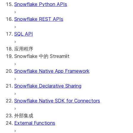
Snowflake Python APIs
Snowflake REST APIs
SQL API
应用程序
Snowflake 中的 Streamlit
Snowflake Native App Framework
关于 Snowflake 中的 Streamlit
开始使用
Snowflake Declarative Sharing
Streamlit object management
Getting started with Streamlit in
Snowflake Native SDK for Connectors
Snowflake
App development
Example: Build a personalized data
Billing considerations
外部集成
dashboard
Security considerations
External Functions
Migrations and upgrades
Example: Build a form that writes to
Privilege requirements
Create your app
Snowflake
了解所有者的权限
Edit your app