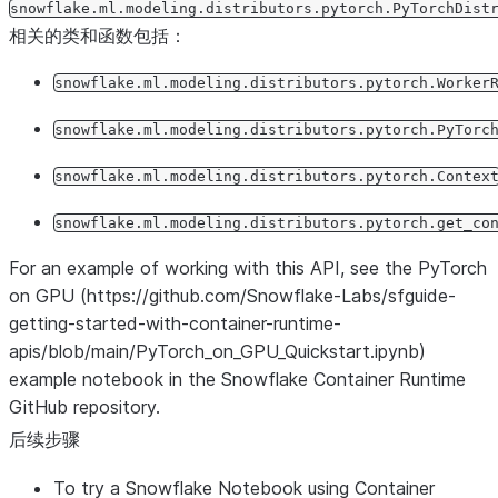
snowflake.ml.modeling.distributors.pytorch.PyTorchDist
相关的类和函数包括：
snowflake.ml.modeling.distributors.pytorch.Worker
snowflake.ml.modeling.distributors.pytorch.PyTorc
snowflake.ml.modeling.distributors.pytorch.Contex
snowflake.ml.modeling.distributors.pytorch.get_co
For an example of working with this API, see the PyTorch
on GPU (https://github.com/Snowflake-Labs/sfguide-
getting-started-with-container-runtime-
apis/blob/main/PyTorch_on_GPU_Quickstart.ipynb)
example notebook in the Snowflake Container Runtime
GitHub repository.
后续步骤
To try a Snowflake Notebook using Container