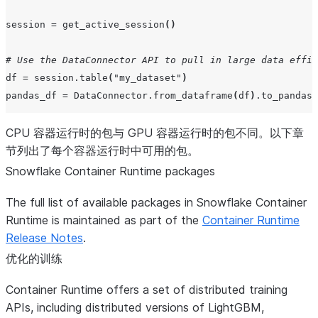
session
=
get_active_session
()
# Use the DataConnector API to pull in large data effic
df
=
session
.
table
(
"my_dataset"
)
pandas_df
=
DataConnector
.
from_dataframe
(
df
)
.
to_pandas
(
# Build with open source
CPU 容器运行时的包与 GPU 容器运行时的包不同。以下章
节列出了每个容器运行时中可用的包。
X
=
df_pd
[[
'feature1'
,
'feature2'
]]
Snowflake Container Runtime packages
y
=
df_pd
[
'label'
]
The full list of available packages in Snowflake Container
Runtime is maintained as part of the
Container Runtime
# Split data into test and train in memory
Release Notes
.
X_train
,
X_test
,
y_train
,
y_test
=
train_test_split
(
X
,
优化的训练
# Train in memory
Container Runtime offers a set of distributed training
model
=
xgb
.
XGBClassifier
()
APIs, including distributed versions of LightGBM,
model
.
fit
(
X_train
,
y_train
)