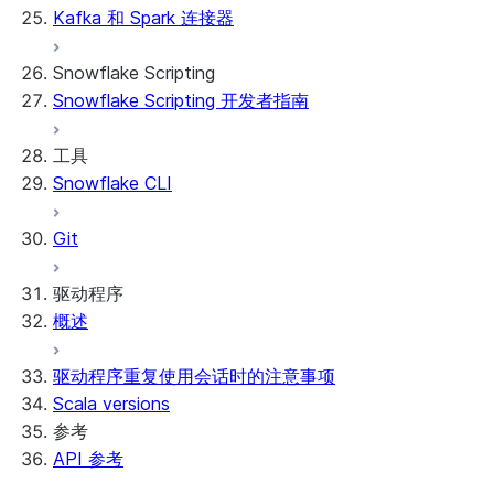
Kafka 和 Spark 连接器
功能
PrivateLink
Manage your app
Identify your app type
Delete your app
Migrate to a container runtime
Snowflake Scripting
Limitations and library changes
Migrate from ROOT_LOCATION
外部访问
Snowflake Scripting 开发者指南
Snowflake 中的 Streamlit 故障排除
Runtime environments
Git 集成
Streamlit 开源代码库文档
Dependency management
Restricted caller's rights
工具
File organization
日志记录和跟踪
Snowflake CLI
Secrets and configuration
Row access policies
Personalization with user information
Sharing Streamlit in Snowflake apps
Git
Sleep timer
驱动程序
概述
驱动程序重复使用会话时的注意事项
Scala versions
参考
API 参考