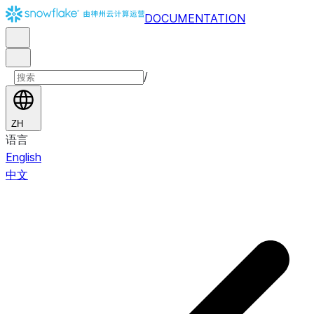
DOCUMENTATION
/
ZH
语言
English
中文