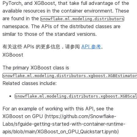
PyTorch, and XGBoost, that take full advantage of the
available resources in the container environment. These
# Predict
are found in the
y_pred
=
model
.
predict
snowflake.ml.modeling.distributors
(
X_test
)
namespace. The APIs of the distributed classes are
similar to those of the standard versions.
有关这些 APIs 的更多信息，请参阅
API 参考
。
XGBoost
The primary XGBoost class is
snowflake.ml.modeling.distributors.xgboost.XGBEstimato
Related classes include:
snowflake.ml.modeling.distributors.xgboost.XGBSca
For an example of working with this API, see the
XGBoost on GPU (https://github.com/Snowflake-
Labs/sfguide-getting-started-with-container-runtime-
apis/blob/main/XGBoost_on_GPU_Quickstart.ipynb)