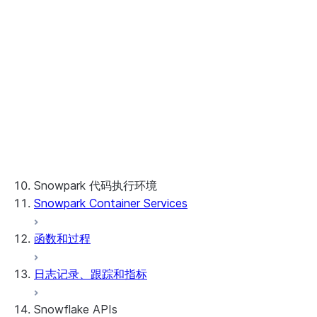
Distributed training
Operationalize ML workflows
Train models across partitions
模型注册表
Tune model hyperparameters
示例和快速入门
Monitor and observe models
Run an experiment to compare and
日志记录模型
ML Jobs
select models
集成
Modeling
管理模型
Create pipelines and deploy them
模型可观测性
使用内置模型类型
Model Inference
模型可解释性
ML 函数
Explainability visualizations
Scale an application using Ray
自带模型类型
API references
模型注册表用户界面
CUDA-X Libraries
使用模型进行自定义处理
用于处理模型的 SQL API
ML 沿袭
使用分区模型
Snowpark 代码执行环境
指定模型签名
Snowpark Container Services
函数和过程
日志记录、跟踪和指标
Snowflake APIs