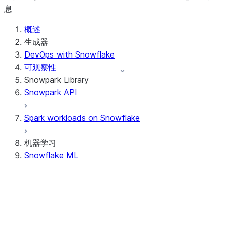
息
概述
生成器
DevOps with Snowflake
可观察性
Snowpark Library
Snowpark API
Spark workloads on Snowflake
机器学习
Snowflake ML
Development Tools
Snowflake Container Runtime