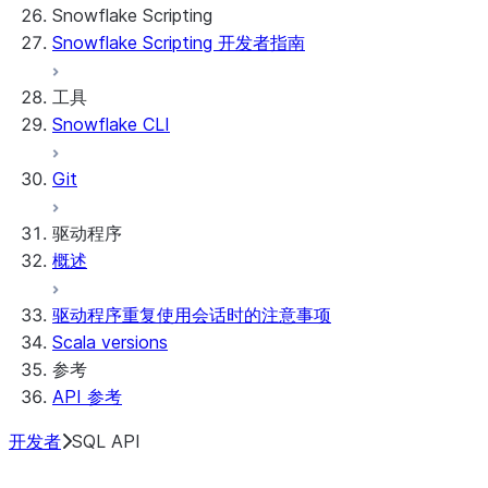
Snowflake Scripting
Limitations and library changes
Migrate from ROOT_LOCATION
外部访问
Snowflake Scripting 开发者指南
Snowflake 中的 Streamlit 故障排除
Runtime environments
Git 集成
Streamlit 开源代码库文档
Dependency management
Restricted caller's rights
工具
File organization
日志记录和跟踪
Snowflake CLI
Secrets and configuration
Row access policies
Personalization with user information
Sharing Streamlit in Snowflake apps
Git
Sleep timer
驱动程序
概述
驱动程序重复使用会话时的注意事项
Scala versions
参考
API 参考
开发者
SQL API