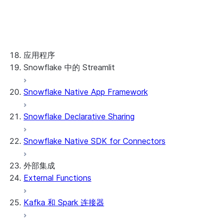
处理错误
取消查询
SQL API 参考
已弃用的功能
应用程序
Snowflake 中的 Streamlit
Snowflake Native App Framework
关于 Snowflake 中的 Streamlit
开始使用
Snowflake Declarative Sharing
Streamlit object management
Getting started with Streamlit in
Snowflake Native SDK for Connectors
Snowflake
App development
Example: Build a personalized data
Billing considerations
外部集成
dashboard
Security considerations
External Functions
Migrations and upgrades
Example: Build a form that writes to
Privilege requirements
Create your app
Snowflake
了解所有者的权限
Edit your app
Kafka 和 Spark 连接器
功能
PrivateLink
Manage your app
Identify your app type
Delete your app
Migrate to a container runtime