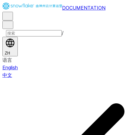
DOCUMENTATION
/
ZH
语言
English
中文