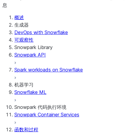
息
概述
生成器
DevOps with Snowflake
可观察性
Snowpark Library
Snowpark API
Spark workloads on Snowflake
机器学习
Snowflake ML
Snowpark 代码执行环境
Snowpark Container Services
函数和过程