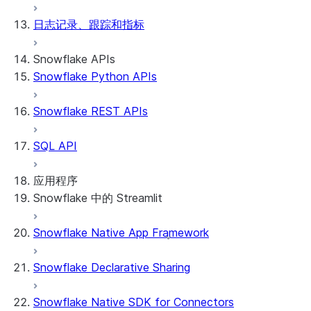
日志记录、跟踪和指标
Snowflake APIs
Snowflake Python APIs
Snowflake REST APIs
SQL API
应用程序
Snowflake 中的 Streamlit
Snowflake Native App Framework
关于 Snowflake 中的 Streamlit
开始使用
Snowflake Declarative Sharing
Streamlit object management
Getting started with Streamlit in
Snowflake Native SDK for Connectors
Snowflake