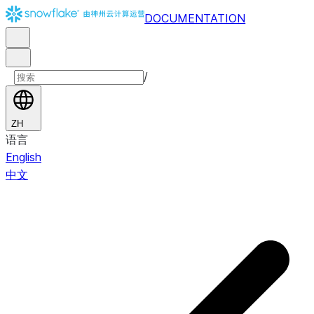
DOCUMENTATION
/
ZH
语言
English
中文