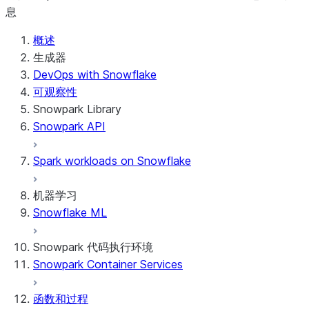
息
概述
生成器
DevOps with Snowflake
可观察性
Snowpark Library
Snowpark API
Spark workloads on Snowflake
机器学习
Snowflake ML
Snowpark 代码执行环境
Snowpark Container Services
函数和过程