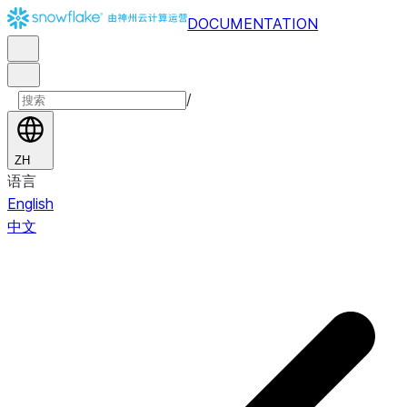
DOCUMENTATION
/
ZH
语言
English
中文