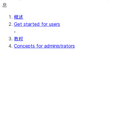
息
概述
Get started for users
教程
Concepts for administrators
Cloud platforms and regions
Cloud platforms
Cloud regions
Editions, releases, and features
版本
版本
Key features
Security and compliance
Continuous data protection
Regulatory compliance