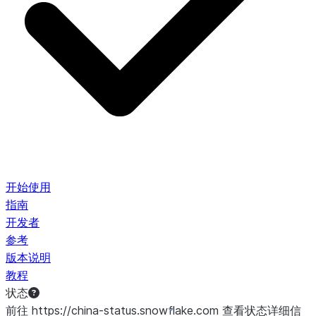
开始使用
指南
开发者
参考
版本说明
教程
状态
前往 https://china-status.snowflake.com 查看状态详细信