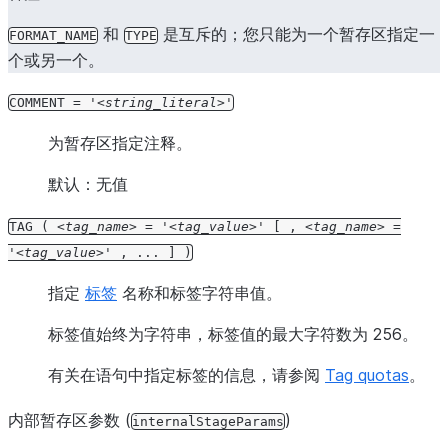
和
是互斥的；您只能为一个暂存区指定一
FORMAT_NAME
TYPE
个或另一个。
COMMENT
=
'
string_literal
'
为暂存区指定注释。
默认：无值
TAG
(
tag_name
=
'
tag_value
'
[
,
tag_name
=
'
tag_value
'
,
...
]
)
指定
标签
名称和标签字符串值。
标签值始终为字符串，标签值的最大字符数为 256。
有关在语句中指定标签的信息，请参阅
Tag quotas
。
内部暂存区参数 (
)
internalStageParams