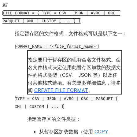
或
FILE_FORMAT
=
(
TYPE
=
CSV
|
JSON
|
AVRO
|
ORC
|
PARQUET
|
XML
|
CUSTOM
[
...
]
)
指定暂存区的文件格式，文件格式可以是以下之一：
FORMAT_NAME
=
'
file_format_name
'
指定要用于暂存区的现有命名文件格式。命
名文件格式决定使用此暂存区加载的数据文
件的格式类型（CSV、 JSON 等）以及任
何其他格式选项。有关更多详细信息，请参
阅
CREATE FILE FORMAT
。
TYPE
=
CSV
|
JSON
|
AVRO
|
ORC
|
PARQUET
|
XML
|
CUSTOM
[
...
]
指定暂存区的文件类型：
从暂存区加载数据（使用
COPY