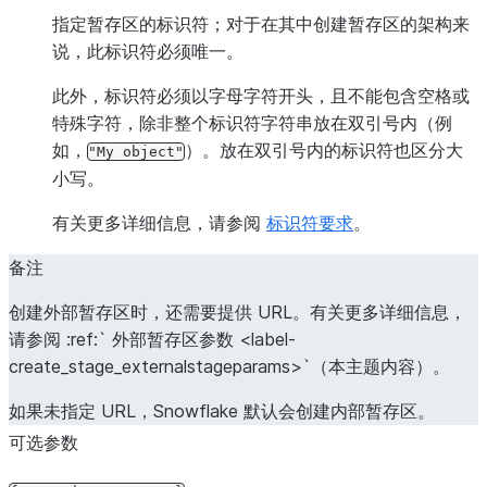
NULL_IF
=
(
'<string>'
[
,
'<string>'
...
]
)
指定暂存区的标识符；对于在其中创建暂存区的架构来
-- If TYPE = XML
说，此标识符必须唯一。
COMPRESSION
=
AUTO
|
GZIP
|
BZ2
|
BROTLI
|
ZSTD
|
IGNORE_UTF8_ERRORS
=
TRUE
|
FALSE
此外，标识符必须以字母字符开头，且不能包含空格或
PRESERVE_SPACE
=
TRUE
|
FALSE
特殊字符，除非整个标识符字符串放在双引号内（例
STRIP_OUTER_ELEMENT
=
TRUE
|
FALSE
如，
）。放在双引号内的标识符也区分大
"My
object"
DISABLE_AUTO_CONVERT
=
TRUE
|
FALSE
小写。
REPLACE_INVALID_CHARACTERS
=
TRUE
|
FALSE
SKIP_BYTE_ORDER_MARK
=
TRUE
|
FALSE
有关更多详细信息，请参阅
标识符要求
。
备注
创建外部暂存区时，还需要提供 URL。有关更多详细信息，
请参阅 :ref:` 外部暂存区参数 <label-
create_stage_externalstageparams>`（本主题内容）。
如果未指定 URL，Snowflake 默认会创建内部暂存区。
可选参数