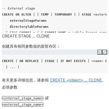
-- If TYPE = AVRO
-- External stage
COMPRESSION
=
AUTO
|
GZIP
|
BROTLI
|
ZSTD
|
DEFLAT
CREATE
OR
ALTER
[
{
TEMP
|
TEMPORARY
}
]
STAGE
<externa
TRIM_SPACE
=
TRUE
|
FALSE
externalStageParams
REPLACE_INVALID_CHARACTERS
=
TRUE
|
FALSE
directoryTableParams
NULL_IF
=
(
'<string>'
[
,
'<string>'
...
]
)
[
FILE_FORMAT
=
(
{
FORMAT_NAME
=
'<file_format_name>
CREATE STAGE ... CLONE
-- If TYPE = ORC
[
COMMENT
=
'<string_literal>'
]
TRIM_SPACE
=
TRUE
|
FALSE
创建具有相同参数值的新暂存区：
REPLACE_INVALID_CHARACTERS
=
TRUE
|
FALSE
Copy
Ex
NULL_IF
=
(
'<string>'
[
,
'<string>'
...
]
)
-- If TYPE = PARQUET
CREATE
[
OR
REPLACE
]
STAGE
[
IF
NOT
EXISTS
]
<name>
CL
COMPRESSION
=
AUTO
|
LZO
|
SNAPPY
|
NONE
[
...
]
SNAPPY_COMPRESSION
=
TRUE
|
FALSE
BINARY_AS_TEXT
=
TRUE
|
FALSE
有关更多详细信息，请参阅
CREATE <object> ... CLONE
。
USE_LOGICAL_TYPE
=
TRUE
|
FALSE
必填参数
TRIM_SPACE
=
TRUE
|
FALSE
USE_VECTORIZED_SCANNER
或
=
TRUE
|
FALSE
internal_stage_name
REPLACE_INVALID_CHARACTERS
=
TRUE
|
FALSE
external_stage_name