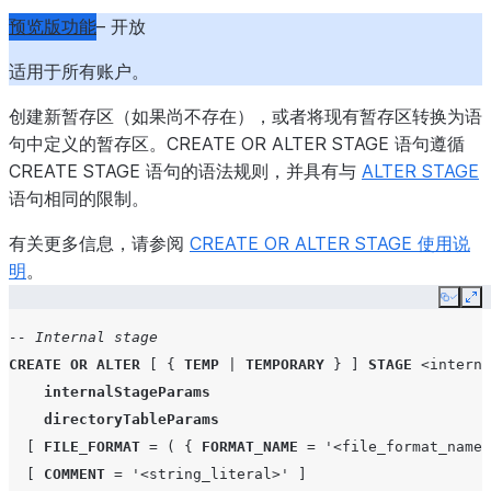
预览版功能
– 开放
ENCODING
=
'<string>'
|
UTF8
-- If TYPE = JSON
适用于所有账户。
COMPRESSION
=
AUTO
|
GZIP
|
BZ2
|
BROTLI
|
ZSTD
|
DATE_FORMAT
=
'<string>'
|
AUTO
创建新暂存区（如果尚不存在），或者将现有暂存区转换为语
TIME_FORMAT
=
'<string>'
|
AUTO
句中定义的暂存区。CREATE OR ALTER STAGE 语句遵循
TIMESTAMP_FORMAT
=
'<string>'
|
AUTO
CREATE STAGE 语句的语法规则，并具有与
ALTER STAGE
BINARY_FORMAT
=
HEX
|
BASE64
|
UTF8
语句相同的限制。
TRIM_SPACE
=
TRUE
|
FALSE
有关更多信息，请参阅
CREATE OR ALTER STAGE 使用说
MULTI_LINE
=
TRUE
|
FALSE
明
。
NULL_IF
=
(
'<string>'
[
,
'<string>'
...
]
)
FILE_EXTENSION
=
'<string>'
Copy
Ex
ENABLE_OCTAL
=
TRUE
|
FALSE
-- Internal stage
ALLOW_DUPLICATE
=
TRUE
|
FALSE
CREATE
OR
ALTER
[
{
TEMP
|
TEMPORARY
}
]
STAGE
<interna
STRIP_OUTER_ARRAY
=
TRUE
|
FALSE
internalStageParams
STRIP_NULL_VALUES
=
TRUE
|
FALSE
directoryTableParams
REPLACE_INVALID_CHARACTERS
=
TRUE
|
FALSE
[
FILE_FORMAT
=
(
{
FORMAT_NAME
=
'<file_format_name>
IGNORE_UTF8_ERRORS
=
TRUE
|
FALSE
[
COMMENT
=
'<string_literal>'
]
SKIP_BYTE_ORDER_MARK
=
TRUE
|
FALSE