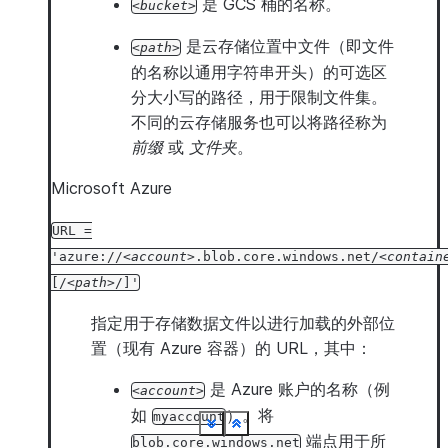
是 GCS 桶的名称。
bucket
是云存储位置中文件（即文件
path
的名称以通用字符串开头）的可选区
分大小写的路径，用于限制文件集。
不同的云存储服务也可以将路径称为
前缀
或
文件夹
。
Microsoft Azure
URL
=
'azure://
account
.blob.core.windows.net/
contain
[/
path
/]'
指定用于存储数据文件以进行加载的外部位
置（现有 Azure 容器）的 URL，其中：
是 Azure 账户的名称（例
account
如
）。将
myaccount
See more
See more
See more
See more
See more
See more
See more
See more
See more
See more
See more
See more
See more
See more
See more
See more
See more
See more
See more
See more
See more
See more
See more
See more
See more
See more
See more
See more
See more
See more
See more
See more
See more
See more
See more
See more
See more
See more
See more
Show less
Show less
Show less
Show less
Show less
Show less
Show less
Show less
Show less
Show less
Show less
Show less
Show less
Show less
Show less
Show less
Show less
Show less
Show less
Show less
Show less
Show less
Show less
Show less
Show less
Show less
Show less
Show less
Show less
Show less
Show less
Show less
Show less
Show less
Show less
Show less
Show less
Show less
Show less
端点用于所
blob.core.windows.net