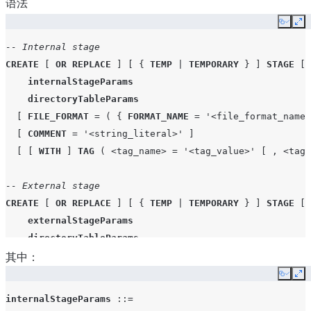
语法
Copy
Ex
-- Internal stage
CREATE
[
OR
REPLACE
]
[
{
TEMP
|
TEMPORARY
}
]
STAGE
[
internalStageParams
directoryTableParams
[
FILE_FORMAT
=
(
{
FORMAT_NAME
=
'<file_format_name>
[
COMMENT
=
'<string_literal>'
]
[
[
WITH
]
TAG
(
<tag_name>
=
'<tag_value>'
[
,
<tag_
-- External stage
CREATE
[
OR
REPLACE
]
[
{
TEMP
|
TEMPORARY
}
]
STAGE
[
externalStageParams
directoryTableParams
其中：
[
FILE_FORMAT
=
(
{
FORMAT_NAME
=
'<file_format_name>
[
COMMENT
=
'<string_literal>'
]
Copy
Ex
[
[
WITH
]
TAG
(
<tag_name>
=
'<tag_value>'
[
,
<tag_
internalStageParams
::=