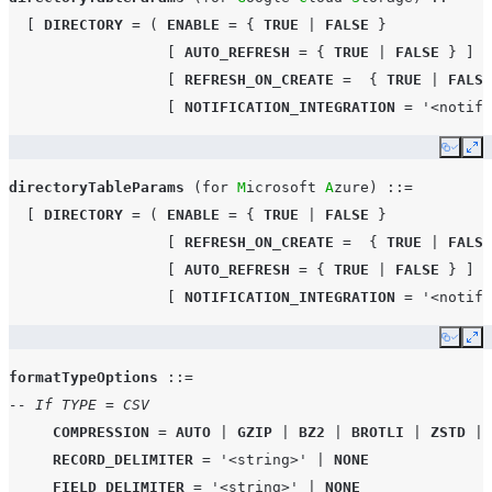
[
DIRECTORY
=
(
ENABLE
=
{
TRUE
|
FALSE
}
[
AUTO_REFRESH
=
{
TRUE
|
FALSE
}
]
[
REFRESH_ON_CREATE
=
{
TRUE
|
FALSE
[
NOTIFICATION_INTEGRATION
=
'<notifi
Copy
Ex
directoryTableParams
(
for
M
icrosoft 
A
zure
)
::=
[
DIRECTORY
=
(
ENABLE
=
{
TRUE
|
FALSE
}
[
REFRESH_ON_CREATE
=
{
TRUE
|
FALSE
[
AUTO_REFRESH
=
{
TRUE
|
FALSE
}
]
[
NOTIFICATION_INTEGRATION
=
'<notifi
Copy
Ex
formatTypeOptions
::=
-- If TYPE = CSV
COMPRESSION
=
AUTO
|
GZIP
|
BZ2
|
BROTLI
|
ZSTD
|
RECORD_DELIMITER
=
'<string>'
|
NONE
FIELD_DELIMITER
=
'<string>'
|
NONE