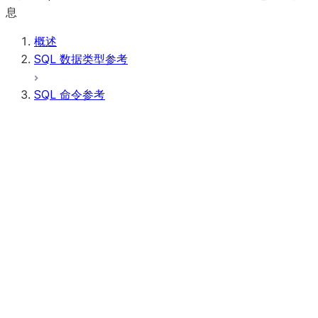
息
概述
SQL 数据类型参考
SQL 命令参考
查询语法
查询运算符
通用 DDL
通用 DML
所有命令（按字母顺序排列）
账户