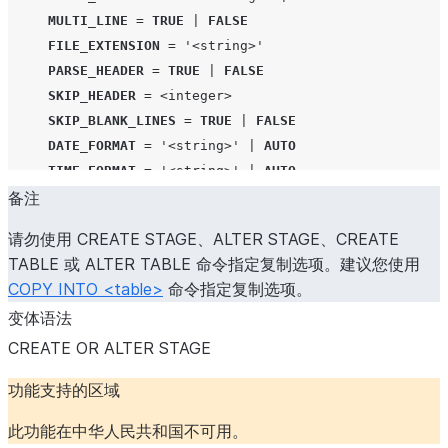
MULTI_LINE
=
TRUE
|
FALSE
FILE_EXTENSION
=
'<string>'
PARSE_HEADER
=
TRUE
|
FALSE
SKIP_HEADER
=
<integer>
SKIP_BLANK_LINES
=
TRUE
|
FALSE
DATE_FORMAT
=
'<string>'
|
AUTO
TIME_FORMAT
=
'<string>'
|
AUTO
备注
TIMESTAMP_FORMAT
=
'<string>'
|
AUTO
BINARY_FORMAT
=
HEX
|
BASE64
|
UTF8
请勿使用 CREATE STAGE、ALTER STAGE、CREATE
ESCAPE
=
'<character>'
|
NONE
TABLE 或 ALTER TABLE 命令指定复制选项。建议您使用
ESCAPE_UNENCLOSED_FIELD
=
'<character>'
|
NONE
COPY INTO <table>
命令指定复制选项。
TRIM_SPACE
=
TRUE
|
FALSE
变体语法
FIELD_OPTIONALLY_ENCLOSED_BY
=
'<character>'
|
NON
CREATE OR ALTER STAGE
NULL_IF
=
(
'<string>'
[
,
'<string>'
...
]
)
ERROR_ON_COLUMN_COUNT_MISMATCH
=
TRUE
|
FALSE
功能支持的区域
REPLACE_INVALID_CHARACTERS
=
TRUE
|
FALSE
EMPTY_FIELD_AS_NULL
=
TRUE
|
FALSE
此功能在中华人民共和国不可用。
SKIP_BYTE_ORDER_MARK
=
TRUE
|
FALSE