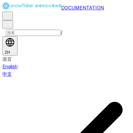
DOCUMENTATION
/
ZH
语言
English
中文