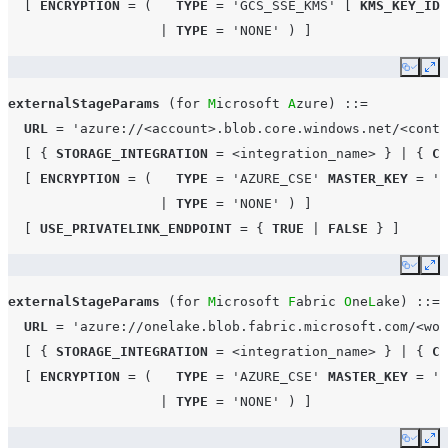
[
ENCRYPTION
=
(
TYPE
=
'GCS_SSE_KMS'
[
KMS_KEY_ID
|
TYPE
=
'NONE'
)
]
Copy
Ex
externalStageParams
(
for
M
icrosoft 
A
zure
)
::=
URL
=
'azure://<account>.blob.core.windows.net/<conta
[
{
STORAGE_INTEGRATION
=
<integration_name>
}
|
{
CR
[
ENCRYPTION
=
(
TYPE
=
'AZURE_CSE'
MASTER_KEY
=
'<
|
TYPE
=
'NONE'
)
]
[
USE_PRIVATELINK_ENDPOINT
=
{
TRUE
|
FALSE
}
]
Copy
Ex
externalStageParams
(
for
M
icrosoft 
F
abric 
O
ne
L
ake
)
::=
URL
=
'azure://onelake.blob.fabric.microsoft.com/<wor
[
{
STORAGE_INTEGRATION
=
<integration_name>
}
|
{
CR
[
ENCRYPTION
=
(
TYPE
=
'AZURE_CSE'
MASTER_KEY
=
'<
|
TYPE
=
'NONE'
)
]
Copy
Ex