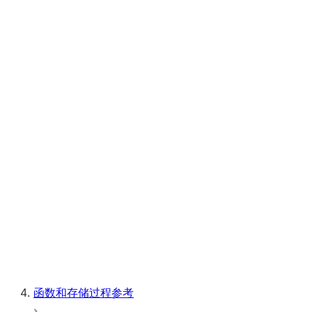
Native Apps Framework
Streamlit
笔记本
Snowpark Container Services
Snowflake Postgres
函数和存储过程参考