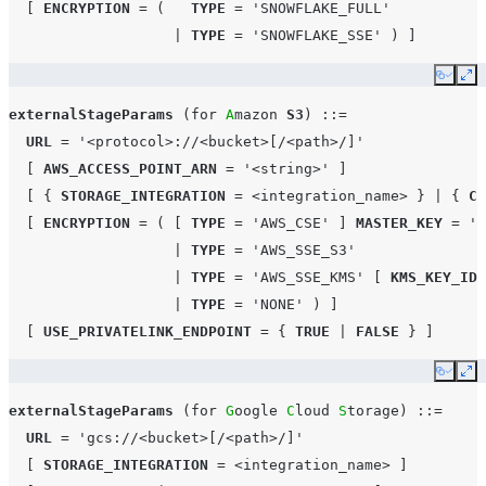
[
ENCRYPTION
=
(
TYPE
=
'SNOWFLAKE_FULL'
|
TYPE
=
'SNOWFLAKE_SSE'
)
]
Copy
Ex
externalStageParams
(
for
A
mazon 
S3
)
::=
URL
=
'<protocol>://<bucket>[/<path>/]'
[
AWS_ACCESS_POINT_ARN
=
'<string>'
]
[
{
STORAGE_INTEGRATION
=
<integration_name>
}
|
{
CR
[
ENCRYPTION
=
(
[
TYPE
=
'AWS_CSE'
]
MASTER_KEY
=
'<
|
TYPE
=
'AWS_SSE_S3'
|
TYPE
=
'AWS_SSE_KMS'
[
KMS_KEY_ID
|
TYPE
=
'NONE'
)
]
[
USE_PRIVATELINK_ENDPOINT
=
{
TRUE
|
FALSE
}
]
Copy
Ex
externalStageParams
(
for
G
oogle 
C
loud 
S
torage
)
::=
URL
=
'gcs://<bucket>[/<path>/]'
[
STORAGE_INTEGRATION
=
<integration_name>
]