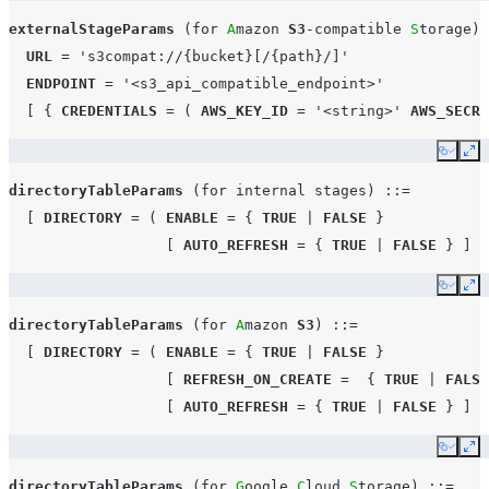
externalStageParams
(
for
A
mazon 
S3
-
compatible
S
torage
)
URL
=
's3compat://{bucket}[/{path}/]'
ENDPOINT
=
'<s3_api_compatible_endpoint>'
[
{
CREDENTIALS
=
(
AWS_KEY_ID
=
'<string>'
AWS_SECRE
Copy
Ex
directoryTableParams
(
for
internal
stages
)
::=
[
DIRECTORY
=
(
ENABLE
=
{
TRUE
|
FALSE
}
[
AUTO_REFRESH
=
{
TRUE
|
FALSE
}
]
)
Copy
Ex
directoryTableParams
(
for
A
mazon 
S3
)
::=
[
DIRECTORY
=
(
ENABLE
=
{
TRUE
|
FALSE
}
[
REFRESH_ON_CREATE
=
{
TRUE
|
FALSE
[
AUTO_REFRESH
=
{
TRUE
|
FALSE
}
]
)
Copy
Ex
directoryTableParams
(
for
G
oogle 
C
loud 
S
torage
)
::=