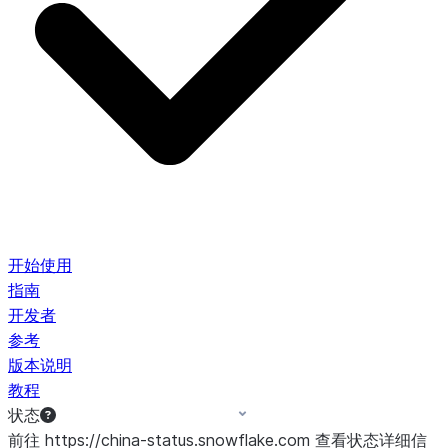
开始使用
指南
开发者
参考
版本说明
教程
状态
前往 https://china-status.snowflake.com 查看状态详细信