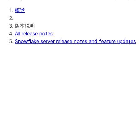
概述
版本说明
All release notes
Snowflake server release notes and feature updates
Upcoming (or in progress) server release n
Preview - 10.15
Recent server release notes
Apr 20-23, 2026 - 10.14
Apr 11-16, 2026 - 10.13 (no announcements
Apr 03-08, 2026 - 10.12
Recent feature updates
Earlier server release notes and feature up
Earlier 2026 server release notes and feat
2025 server release notes and feature upd