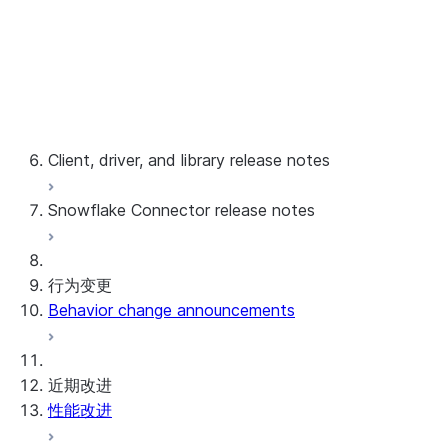
2024 server release notes and feature upd
2023 server release notes and feature upd
Release notes from 2015 - 2022
Client, driver, and library release notes
Snowflake Connector release notes
Monthly release notes
客户端版本和支持策略
Snowflake Connector for Google Analytics Raw
行为变更
Snowflake Connector for Google Analytics Agg
Behavior change announcements
Snowflake Connector for ServiceNow V2
Snowflake Connector for MySQL
Snowflake Connector for PostgreSQL
近期改进
Snowflake Connector for Sharepoint
性能改进
Native SDK for Connectors