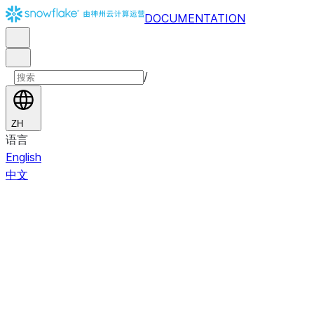
DOCUMENTATION
/
ZH
语言
English
中文