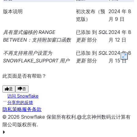
版本说明
初次发布（预
2024 年 8
览版）
月 9 日
具有显式偏移的 RANGE
已添加
到
SQL
2024 年 8
BETWEEN：支持附加窗口函数
更新
部分
月 12 日
不再支持将用户设置为
已添加
到
SQL
2024 年 8
Expan
SNOWFLAKE_SUPPORT 用户
更新
部分
月 15 日
此页面是否有帮助？
是
否
访问 Snowflake
分享您的反馈
隐私策略
服务条款
©
2026
Snowflake
保留所有权利
.
@北京神州数码云计算有
限公司版权所有.