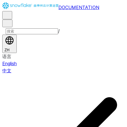
DOCUMENTATION
/
ZH
语言
English
中文