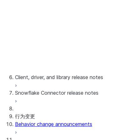
8.1
Jan 03-04, 2024 -
8.0
Feature updates
2023 server release notes and feature
updates
Release notes from 2015 - 2022
Client, driver, and library release notes
Snowflake Connector release notes
Monthly release notes
客户端版本和支持策略
Snowflake Connector for Google Analytics
行为变更
Raw Data
Behavior change announcements
Snowflake Connector for Google Analytics
Aggregate Data
Snowflake Connector for ServiceNow V2