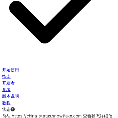
开始使用
指南
开发者
参考
版本说明
教程
状态
前往 https://china-status.snowflake.com 查看状态详细信