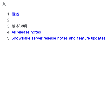
息
概述
版本说明
All release notes
Snowflake server release notes and feature updates
Upcoming (or in progress) server release
notes
Preview - 10.15
Recent server release notes
Apr 20-23, 2026 - 10.14
Apr 11-16, 2026 - 10.13 (no
announcements)
Apr 03-08, 2026 - 10.12
Recent feature updates
Earlier server release notes and feature