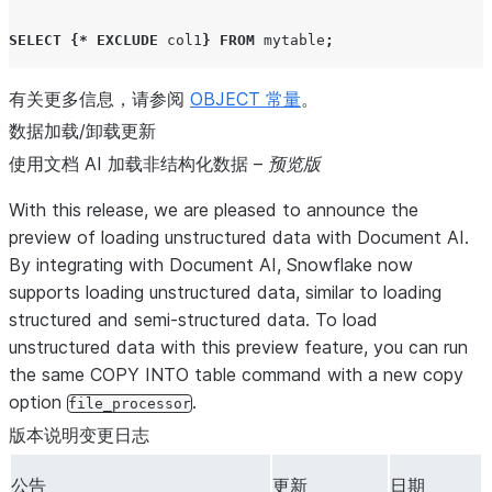
SELECT
{*
EXCLUDE
col1
}
FROM
mytable
;
有关更多信息，请参阅
OBJECT 常量
。
数据加载/卸载更新
使用文档 AI 加载非结构化数据 –
预览版
With this release, we are pleased to announce the
preview of loading unstructured data with Document AI.
By integrating with Document AI, Snowflake now
supports loading unstructured data, similar to loading
structured and semi-structured data. To load
unstructured data with this preview feature, you can run
the same COPY INTO table command with a new copy
option
.
file_processor
版本说明变更日志
公告
更新
日期