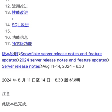
近期改进
Snowflake Connector for MySQL
性能改进
Snowflake Connector for PostgreSQL
Snowflake Connector for Sharepoint
SQL 改进
Native SDK for Connectors
功能信息
Native SDK for Connectors Java 库
预览版功能
Native SDK for Connectors Java Test 库
Native SDK for Connectors Java
版本说明
Snowflake server release notes and feature
Template
updates
2024 server release notes and feature updates
Native SDK Java GitHub Connector 示例
Server release notes
Aug 11-14, 2024 - 8.30
2024 年 8 月 11 日至 14 日 – 8.30 版本说明
注意
此版本已完成。