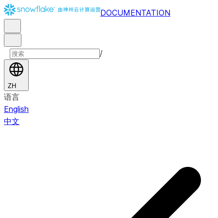
DOCUMENTATION
/
ZH
语言
English
中文